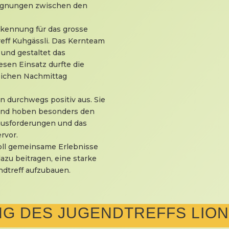
egnungen zwischen den
kennung für das grosse
eff Kuhgässli. Das Kernteam
 und gestaltet das
esen Einsatz durfte die
ichen Nachmittag
 durchwegs positiv aus. Sie
 und hoben besonders den
usforderungen und das
rvor.
voll gemeinsame Erlebnisse
azu beitragen, eine starke
ndtreff aufzubauen.
G DES JUGENDTREFFS LION