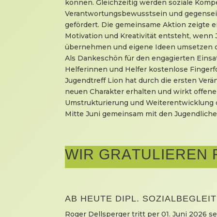
können. Gleichzeitig werden soziale Komp
Verantwortungsbewusstsein und gegensei
gefördert. Die gemeinsame Aktion zeigte ei
Motivation und Kreativität entsteht, wenn
übernehmen und eigene Ideen umsetzen d
Als Dankeschön für den engagierten Einsatz
Helferinnen und Helfer kostenlose Fingerf
Jugendtreff Lion hat durch die ersten Ver
neuen Charakter erhalten und wirkt offene
Umstrukturierung und Weiterentwicklung d
Mitte Juni gemeinsam mit den Jugendlichen
WIR GRATULIEREN
AB HEUTE DIPL. SOZIALBEGLEI
Roger Dellsperger tritt per 01. Juni 2026 s