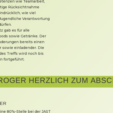
etenzen wie Teamarbeit,
tige Rücksichtnahme
ndrücklich, wie viel
 Jugendliche Verantwortung
ürfen.
 gab es für alle
oods sowie Getränke. Der
änderungen bereits einen
r sowie einladender. Die
es Treffs wird noch bis
 fortgeführt.
 ROGER HERZLICH ZUM ABS
TER
eine 80%-Stelle bei der JAST