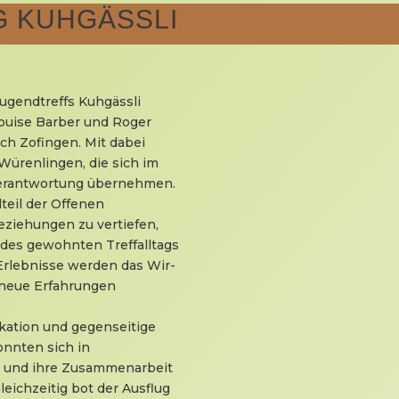
 KUHGÄSSLI
ugendtreffs Kuhgässli
ouise Barber und Roger
ch Zofingen. Mit dabei
ürenlingen, die sich im
Verantwortung übernehmen.
teil der Offenen
Beziehungen zu vertiefen,
 des gewohnten Treffalltags
rlebnisse werden das Wir-
 neue Erfahrungen
ation und gegenseitige
onnten sich in
n und ihre Zusammenarbeit
leichzeitig bot der Ausflug