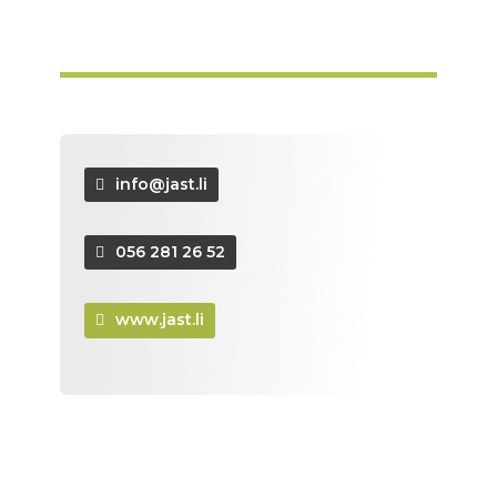
info@jast.li
056 281 26 52
www.jast.li